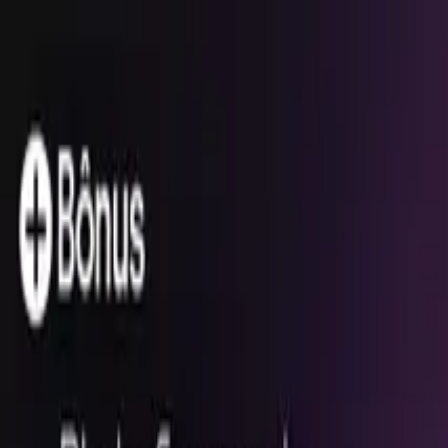
CURSOS PRESENCIAIS
CONTATO
Área do Aluno
Entrar
0
Cursos On-line
Prodez Questões
Cursos Gratuitos
Simulados
Quem Somos
Aprovados
Notícias
Prodez Questões