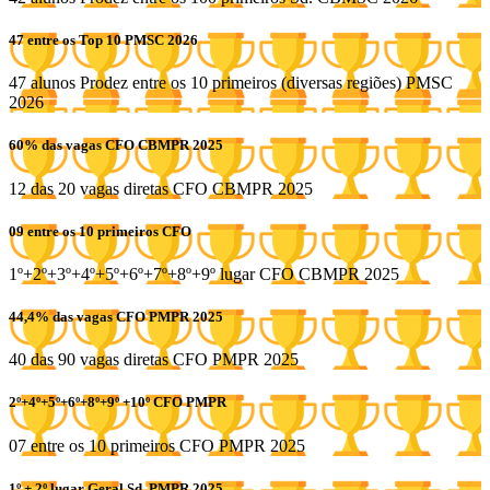
47 entre os Top 10 PMSC 2026
47 alunos Prodez entre os 10 primeiros (diversas regiões) PMSC
2026
60% das vagas CFO CBMPR 2025
12 das 20 vagas diretas CFO CBMPR 2025
09 entre os 10 primeiros CFO
1º+2º+3º+4º+5º+6º+7º+8º+9º lugar CFO CBMPR 2025
44,4% das vagas CFO PMPR 2025
40 das 90 vagas diretas CFO PMPR 2025
2º+4º+5º+6º+8º+9º +10º CFO PMPR
07 entre os 10 primeiros CFO PMPR 2025
1º + 2º lugar Geral Sd. PMPR 2025