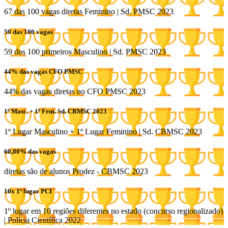
67 das 100 vagas diretas Feminino | Sd. PMSC 2023
59 das 100 vagas
59 dos 100 primeiros Masculino | Sd. PMSC 2023
44% das vagas CFO PMSC
44% das vagas diretas no CFO PMSC 2023
1º Masc. + 1º Fem. Sd. CBMSC 2023
1º Lugar Masculino + 1º Lugar Feminino | Sd. CBMSC 2023
60,80% das vagas
diretas são de alunos Prodez - CBMSC 2023
10x 1º lugar PCI
1º lugar em 10 regiões diferentes no estado (concurso regionalizado)
| Polícia Científica 2022