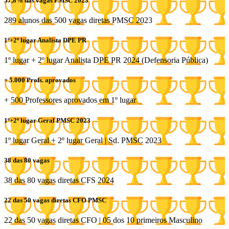
57,8% das vagas PMSC 2023
289 alunos das 500 vagas diretas PMSC 2023
1º+2º lugar Analista DPE PR
1º lugar + 2º lugar Analista DPE PR 2024 (Defensoria Pública)
+ 5.000 Profs. aprovados
+ 500 Professores aprovados em 1º lugar
1º+2º lugar Geral PMSC 2023
1º lugar Geral + 2º lugar Geral | Sd. PMSC 2023
38 das 80 vagas
38 das 80 vagas diretas CFS 2024
22 das 50 vagas diretas CFO PMSC
22 das 50 vagas diretas CFO | 05 dos 10 primeiros Masculino