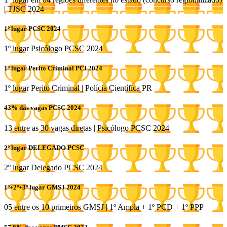
| TJSC 2024
1º lugar PCSC 2024
1º lugar Psicólogo PCSC 2024
1º lugar Perito Criminal PCI 2024
1º lugar Perito Criminal | Polícia Científica PR
43% das vagas PCSC 2024
13 entre as 30 vagas diretas | Psicólogo PCSC 2024
2º lugar DELEGADO PCSC
2º lugar Delegado PCSC 2024
1º+2º+3º lugar GMSJ 2024
05 entre os 10 primeiros GMSJ | 1º Ampla + 1º PCD + 1º PPP