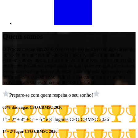
Quem somos
O Prodez nasceu em 2016 com o objetivo de oferecer algo diferente,
pois sabemos que por trás de cada caderno, cada computador,
existem sonhos, metas, projetos de vida! Por isso, nossos cursos são
totalmente pró-aluno, respeitando os que optam em estudar conosco.
Nossa missão é ajudá-los a alcançar a tão sonhada aprovação e não
medimos esforços para isso. Afinal, a sua conquista é o que nos
move! Faça a sua escolha e mude a sua história!
Prepare-se com quem respeita o seu sonho!
60% das vagas CFO CBMSC 2026
1º + 2º + 4º + 5º + 6 º e 8º lugares CFO CBMSC 2026
1º + 2º lugar CFO CBMSC 2026