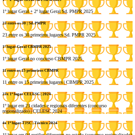
1º lugar Geral + 2º lugar Geral Sd. PMPR 2025
23 entre os 30 | Sd. PMPR
23 entre os 30 primeiros lugares Sd. PMPR 2025
1º lugar Geral CBMPR 2025
1º lugar Geral no concurso CBMPR 2025
11 entre os 15 primeiros CBMPR
11 entre os 15 primeiros lugares | CBMPR 2025
23x 1º lugar CELESC | 2024
1º lugar em 23 cidades e regionais diferentes (concurso
regionalizado) | CELESC 2024
4x 1º lugar TJSC | Técnico 2024
1º lugar em 04 regiões diferentes no estado (concurso regionalizado)