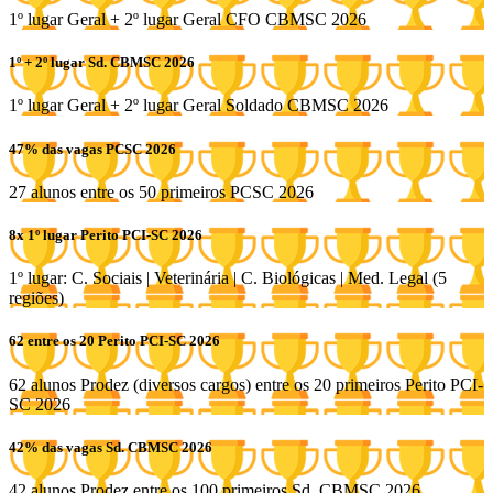
1º lugar Geral + 2º lugar Geral CFO CBMSC 2026
1º + 2º lugar Sd. CBMSC 2026
1º lugar Geral + 2º lugar Geral Soldado CBMSC 2026
47% das vagas PCSC 2026
27 alunos entre os 50 primeiros PCSC 2026
8x 1º lugar Perito PCI-SC 2026
1º lugar: C. Sociais | Veterinária | C. Biológicas | Med. Legal (5
regiões)
62 entre os 20 Perito PCI-SC 2026
62 alunos Prodez (diversos cargos) entre os 20 primeiros Perito PCI-
SC 2026
42% das vagas Sd. CBMSC 2026
42 alunos Prodez entre os 100 primeiros Sd. CBMSC 2026