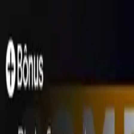
CURSOS PRESENCIAIS
CONTATO
Área do Aluno
Entrar
0
Cursos On-line
Prodez Questões
Cursos Gratuitos
Simulados
Quem Somos
Aprovados
Notícias
Prodez Questões